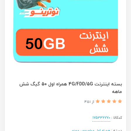
بسته اینترنت 4G/FDD/5G همراه اول 50 گیگ شش
ماهه
از 451
کدکالا :
175336770
دسته :
همراه اول مخصوص مودم