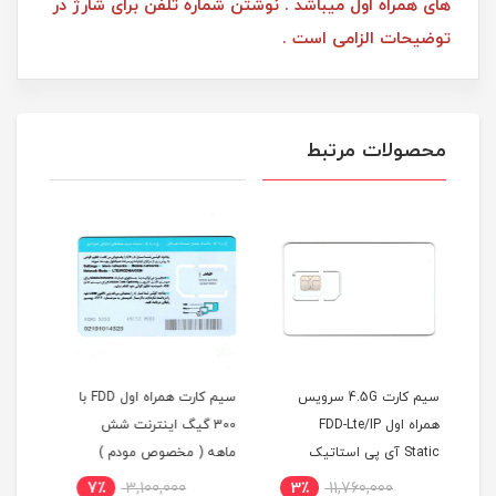
های همراه اول میباشد . نوشتن شماره تلفن برای شارژ در
توضیحات الزامی است .
محصولات مرتبط
س
سیم کارت همراه اول FDD با
سیم کارت FDD/4G سرویس
300 گیگ اینترنت شش
همراه اول با آی پی
ماهه ( مخصوص مودم )
استاتیک یکساله و 500
استا
ینترنت
گیگ اینترنت یکساله
6٪
13,750,000
7٪
3,100,000
3