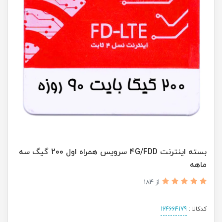
بسته اینترنت 4G/FDD سرویس همراه اول 200 گیگ سه
ماهه
از 184
کدکالا :
164664179