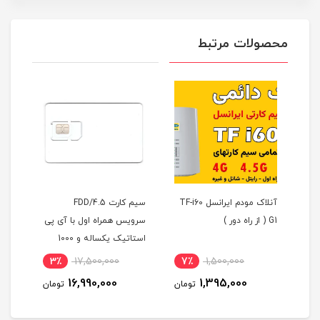
محصولات مرتبط
آنلاک مودم ایرانسل TF-i60
سیم کارت FDD/4.5
G1 ( از راه دور )
سرویس همراه اول با آی پی
وقلو و 200 گیگ
استاتیک یکساله و 1000
گیگ اینترنت یکساله
میلی
3٪
17,500,000
7٪
1,500,000
4
(مخصوص مودم )
16,990,000
1,395,000
مان
تومان
تومان