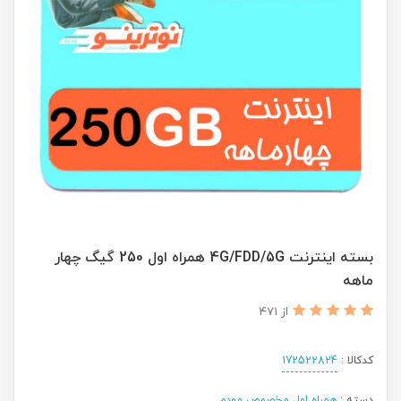
بسته اینترنت 4G/FDD/5G همراه اول 250 گیگ چهار
ماهه
از 471
کدکالا :
172522824
دسته :
همراه اول مخصوص مودم