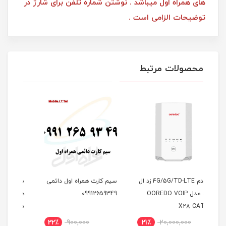
های همراه اول میباشد . نوشتن شماره تلفن برای شارژ در
توضیحات الزامی است .
محصولات مرتبط
4G/5G/TD زد ال
سیم کارت همراه اول دائمی
سیم کارت TD-LTE ایرانسل
09912659349
همراه با آی پی استاتیک 6
ماهه
گیگ
مودم
8٪
5,160,000
22٪
900,000
2