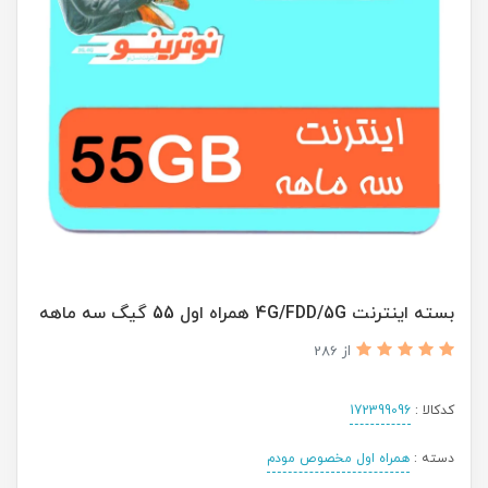
بسته اینترنت 4G/FDD/5G همراه اول 55 گیگ سه ماهه
از 286
کدکالا :
172399096
دسته :
همراه اول مخصوص مودم