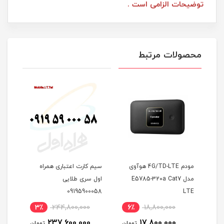
توضیحات الزامی است .
محصولات مرتبط
FDD/5G
مودم 4G/TD-LTE هوآوی
سیم کارت اعتباری همراه
سیمک
مدل E5785-320a Cat7
اول سری طلایی
09195900058
LTE
اله
(مخ
3٪
244,800,000
6٪
18,800,000
1
237,600,000
17,800,000
مان
تومان
تومان