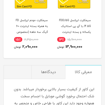
سیمکارت ایرانسل FDD/5G
سیمکارت مودم ایرانسل FD
ته
/4.5G با آی پی استاتیک
به همراه بسته اینترنت 60
G1 ( از راه دور )
هه
یکساله و بسته اینترنت
گیگ سه ماهه (مخصوص
500 گیگ یک ساله
مودم )
15٪
2,450,000
13٪
15,900,000
7
(مخصوص مودم )
2,090,000
13,900,000
مان
تومان
تومان
معرفی کالا
دیدگاه‌ها
این کاور از کیفیت بسیار بالایی برخوردار میباشد. بدون
شک احتمال برخورد گوشی موبایل با اجسام سخت
همواره وجود دارد این کاور با طراحی خاص و منحصر به