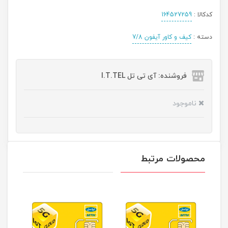
کدکالا :
164527259
دسته :
کیف و کاور آیفون 7/8
فروشنده: آی تی تل I.T.TEL
ناموجود
محصولات مرتبط