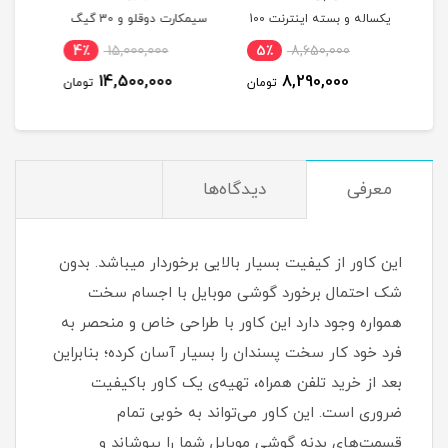
یکساله و بسته اینترنت 100
سیمکارت دوقلو و 30 گیگ
LTE
ص
اینترنت یک ماهه
گی
6٪
18,800,000
4٪
15,000,000
5٪
(م
17,800,000
14,500,000
تومان
تومان
تومان
معرفی
دیدگاه‌ها
این کاور از کیفیت بسیار بالایی برخوردار میباشد. بدون
شک احتمال برخورد گوشی موبایل با اجسام سخت
همواره وجود دارد این کاور با طراحی خاص و منحصر به
فرد خود کار سخت پسندان را بسیار آسان کرده؛ بنابراین
بعد از خرید تلفن همراه، تهیه‌ی یک کاور با‌کیفیت
ضروری است‏.‏ این کاور می‌تواند به خوبی تمام
قسمت‌های بدنه گوشی موبایل شما را بپوشاند و