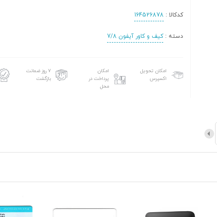
کدکالا :
164526878
دسته :
کیف و کاور آیفون 7/8
امکان تحویل
امکان
۷ روز ضمانت
اکسپرس
پرداخت در
بازگشت
محل