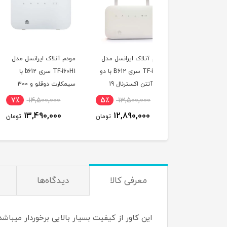
م آنلاک ایرانسل مدل
مودم آنلاک ایرانسل مدل
مودم D-LTE
TF-i60H1 سری B612 با دو
TF-i60H1 سری b612 با
مدل 785-320a Cat7
عدد آنتن اکسترنال 19
سیمکارت دوقلو و 300
LTE
 بل
گیگ اینترنت یکساله
18,800,000
7٪
14,500,000
5٪
13,500,000
17,800,000
13,490,000
12,890,000
تومان
تومان
ت
معرفی کالا
دیدگاه‌ها
این کاور از کیفیت بسیار بالایی برخوردار میب