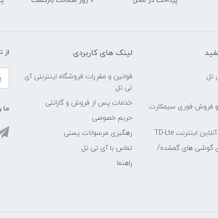
پرداخت در محل
۷ روز ضمانت بازگشت
پشت
فید
لینک های کاربردی
از 
 تل
قوانین و مقررات فروشگاه اینترنتی آی
تی تل
خدمات پس از فروش و گارانتی
و فروش فوری سیمکارت
ما ر
حریم خصوصی
ین اینترنت TD-Lte
رهگیری مرسولات پستی
ی گوشی های گمشده/
تماس با آی تی تل
راهنما