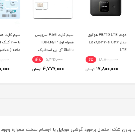
4G/T هوآوی
سیم کارت 4.5G سرویس
سیم کارت همراه اول FDD
سیمکا
E5
همراه اول FDD-Lte/IP
با 300 گیگ اینترنت شش
رندوم
Static آی پی استاتیک
ماهه ( مخصوص مودم )
شش ماهه (مخصوص
7٪
3,100,000
14٪
5,496,000
6٪
مودم )
2,890,000
4,776,000
ومان
تومان
تومان
اشد. بدون شک احتمال برخورد گوشی موبایل با اجسام سخت همواره وجود د