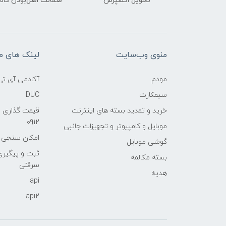
تحویل اکسپرس
ضمانت اصل‌بودن کالا
منوی وب‌سایت
لینک های م
مودم
آکادمی آی تی
سیمکارت
DUC
خرید و تمدید بسته های اینترنت
قیمت گذاری 
0912
موبایل و کامپیوتر و تجهیزات جانبی
امکان سنجی آنلا
گوشی موبایل
ثبت و پیگیر
بسته مکالمه
سرقتی
هدیه
api
api2