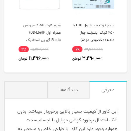
سیم کارت همراه اول FDD با
سیم کارت 4.5G سرویس
سیم کارت 4.5G/FDD-LTE
همراه اول FDD-Lte/IP
مبین نت با قابلیت آی پی
Static آی پی استاتیک
استاتیک (مخصوص مودم)
(م
یکساله با 180 گیگ اینترنت
10٪
2,000,000
3٪
11,760,000
6٪
شش ماهه (مخصوص مودم
1,800,000
11,496,000
ومان
تومان
تومان
)
معرفی
دیدگاه‌ها
این کاور از کیفیت بسیار بالایی برخوردار میباشد. بدون
شک احتمال برخورد گوشی موبایل با اجسام سخت
همواره وجود دارد این کاور با طراحی خاص و منحصر به