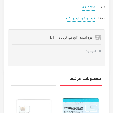
کدکالا :
164433701
دسته :
کیف و کاور آیفون 7/8
فروشنده: آی تی تل I.T.TEL
ناموجود
محصولات مرتبط