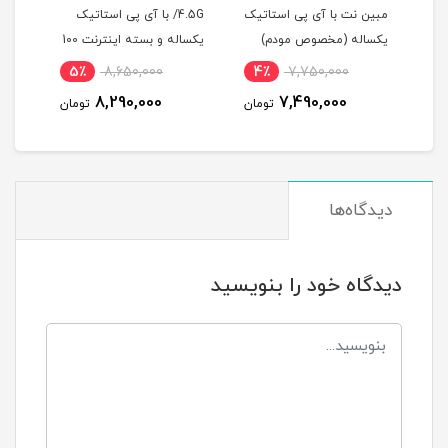
مبین نت با آی پی استاتیک
/4.5G با آی پی استاتیک
همراه او
یکساله (مخصوص مودم)
یکساله و بسته اینترنت 100
گیگ یکساله (مخصوص
5٪
8,650,000
4٪
7,750,000
5
مودم )
8,290,000
7,490,000
مان
تومان
تومان
دیدگاه‌ها
دیدگاه خود را بنویسید