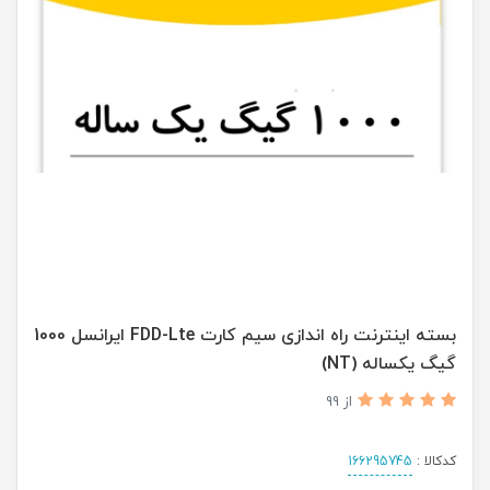
بسته اینترنت راه اندازی سیم کارت FDD-Lte ایرانسل 1000
گیگ یکساله (NT)
از 99
کدکالا :
166295745