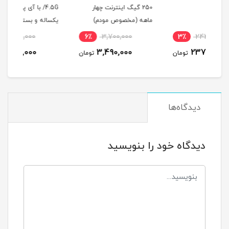
250 گیگ اینترنت چهار
/4.5G با آی پی استاتیک
ماهه (مخصوص مودم)
یکساله و بسته اینترنت
استا
200 گیگ یکساله
5٪
9,900,000
6٪
3,700,000
3
(مخصوص مودم )
(مخ
9,490,000
3,490,000
مان
تومان
تومان
دیدگاه‌ها
دیدگاه خود را بنویسید