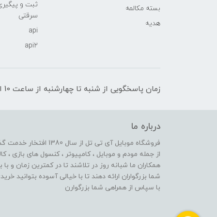
ثبت و پیگیر
بسته مکالمه
سرقتی
هدیه
api
api2
زمان پاسخگویی از شنبه تا چهارشنبه از ساعت 10 الی 17 و پنج شنبه تا ساعت 13
درباره ما
از جمله مودم و موبایل ، کامپیوتر ، کنسول های بازی ، کال
همکاران ما شبانه روز در تلاشند تا در کمترین زمان و با 
شما بزرگواران ارائه دهند تا با خیالی آسوده بتوانید خر
با سپاس از همراهی شما بزرگوارن