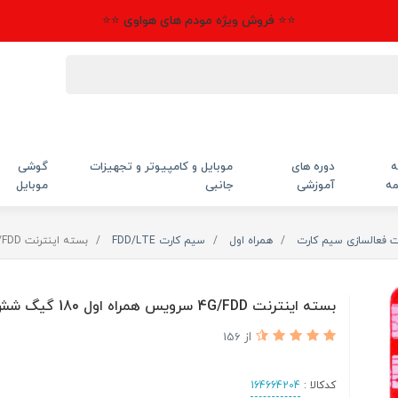
⭐⭐ فروش ویژه مودم های هواوی ⭐⭐
ه
دوره های
موبایل و کامپیوتر و تجهیزات
گوشی
مه
آموزشی
جانبی
موبایل
ت فعالسازی سیم کارت
همراه اول
سیم کارت FDD/LTE
بسته اینترنت 4G/FDD سرویس همراه اول 180 گیگ شش ماهه
بسته اینترنت 4G/FDD سرویس همراه اول 180 گیگ شش ماهه
از 156
کدکالا :
164664204