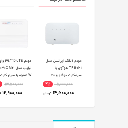
 کارت اعتباری همراه
مودم آنلاک ایرانسل مدل
مودم 4G/TD-LTE 
 سری طلایی
TF-i60H1 هوآوی با
ترایب مدل 0C-M2
09195900
سیمکارت دوقلو و 30
گیگ اینترنت یک ماهه
LTE و 300 گیگ ای
13,500,000
4٪
15,000,000
3٪
244,800,000
یکساله
12,900,000
14,500,000
237,600,000
تومان
تومان
ت