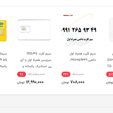
وای
سیم کارت همراه اول
سیم کارت FDD/4G
EG203-
دائمی 09912659349
سرویس همراه اول با آی
W همراه با سیم کارت TD-
پی استاتیک یکساله و
یکسال
نترنت
500 گیگ اینترنت یکساله
100
6٪
13,750,000
22٪
900,000
5٪
(مخصوص مودم )
(مخصو
12,990,000
708,000
ومان
تومان
تومان