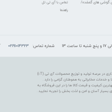
ی گوشی های گمشده/
تماس با آی تی تل
راهنما
شماره تماس:
02191014323
آ
فروشگاه موبایل آی تی تل از سال 1380 افتخار خدمت گذاری در عرصه تولید و توزیع محصولات آی تی (i.T)
ا و خدمات مخابراتی به هموطنان گرامی را دارد .
بهترین کیفیت و قیمت کالا ها را در این فروشگاه به
یدی بسیار آسان و امن و لذت بخش را تجربه نمایید .