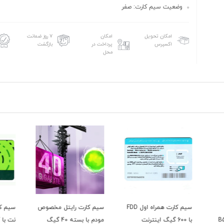
وضعیت سیم کارت: صفر
امکان تحویل
امکان
۷ روز ضمانت
اکسپرس
پرداخت در
بازگشت
محل
م کارت همراه اول FDD
سیم کارت رایتل مخصوص
سیم کارت TD-LTE مبین
مودم با بسته 40 گیگ
نت با آی پی استاتیک