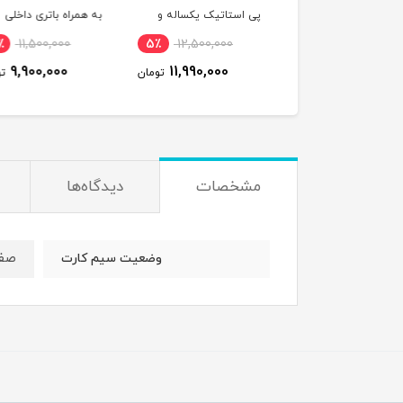
استاتیک یکساله و
به همراه باتری داخلی
یکساله (مخصوص مود
500 گیگ اینترنت سه
3000 میلی آمپر
5,990,000
14٪
11,500,000
5٪
12,500,000
ه (مخصوص مودم )
5,490,000
9,900,000
11,990,000
تومان
تومان
ت
مشخصات
دیدگاه‌ها
صف
وضعیت سیم کارت