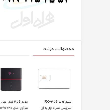
محصولات مرتبط
سیم کارت FDD/4.5G
مودم 4.5G قابل حمل
سی
یس همراه اول با آی
هوآوی مدل B529s-23a
با 600 گیگ اینترنت