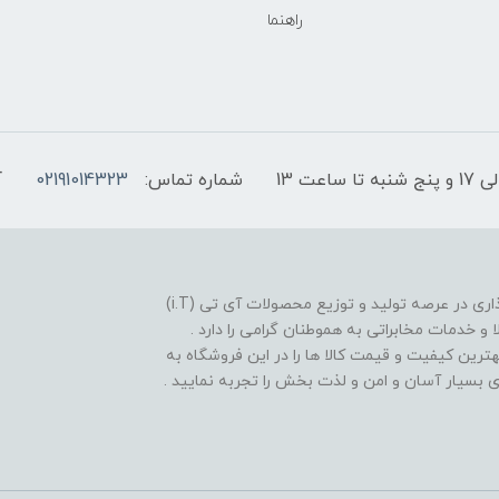
راهنما
شماره تماس:
02191014323
آ
فروشگاه موبایل آی تی تل از سال 1380 افتخار خدمت گذاری در عرصه تولید و توزیع محصولات آی تی (i.T)
ا و خدمات مخابراتی به هموطنان گرامی را دارد .
بهترین کیفیت و قیمت کالا ها را در این فروشگاه به
یدی بسیار آسان و امن و لذت بخش را تجربه نمایید .