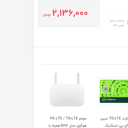
2,136,000
تومان
ضمانت اصل
بودن کالا
مودم 4G LTE / TD-LTE
مودم 5G فضای باز هوآوی
سیم کارت همراه اول
هوآوی مدل B612 همراه با
مدل HUAWEI N5368
اعتباری با 300 گیگ