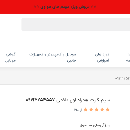
⭐⭐ فروش ویژه مودم های هواوی ⭐⭐
ه
دوره های
موبایل و کامپیوتر و تجهیزات
گوشی
مه
آموزشی
جانبی
موبایل
سیم کارت همراه اول دائمی 09194254557
از 190
ویژگی‌های محصول