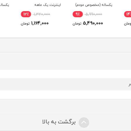
م)
اینترنت یک ماهه
یکساله (مخصوص مودم )
دسی‌ب
0
3٪
7,500,000
12٪
1,320,000
9٪
7,290,000
1,164,000
ومان
تومان
تومان
ر
برگشت به بالا