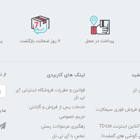
پرداخت در محل
۷ روز ضمانت بازگشت
پشت
فید
لینک های کاربردی
از 
 تل
قوانین و مقررات فروشگاه اینترنتی آی
تی تل
خدمات پس از فروش و گارانتی
و فروش فوری سیمکارت
ما ر
حریم خصوصی
ین اینترنت TD-Lte
رهگیری مرسولات پستی
ی گوشی های گمشده/
تماس با آی تی تل