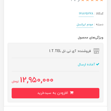
از 394
کدکالا :
161825778
دسته :
مودم ایرانسل
ویژگی‌های محصول
فروشنده: آی تی تل I.T.TEL
آماده ارسال
12,950,000
تومان
افزودن به سبدخرید