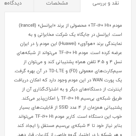
نقد و بررسی
مشخصات
دیدگاه‌ها
مودم «TF-i60 H1» محصولی از برند «ایرانسل» (Irancell)
است. ایرانسل در جایگاه یک شرکت مخابراتی و به
نمایندگی برند «هوآوی» (Huawei) این مودم را در ایران
عرضه کرده‌ است. مودم TF-i60 H1 می‌تواند از شبکه‌های
نسل 4 و 4.5 تلفن همراه پشتیبانی کند و می‌توان از
سیم‌کارت‌های معمولی (FD) و TD-LTE در آن بهره گرفت.
یک پورت WAN در این مودم وجود دارد که امکان دریافت
اینترنت از دستگاه‌های دیگر و به اشتراک‌گذاری آن از
طریق شبکه‌ی بی‌سیم TF-i60 H1 را امکان‌پذیر می‌کند.
پشتیبانی هم‌زمان از 4 عدد SSID از قابلیت‌های بسیار
خوب این دستگاه است. کاربر مودم TF-i60 H1 می‌تواند
بنا‌بر نیاز خود تا 4 شبکه‌ی بی‌سیم مستقل را ایجاد کند
و هر شبکه‌ را در اختیار گروه خاصی از کاربران قرار دهد.