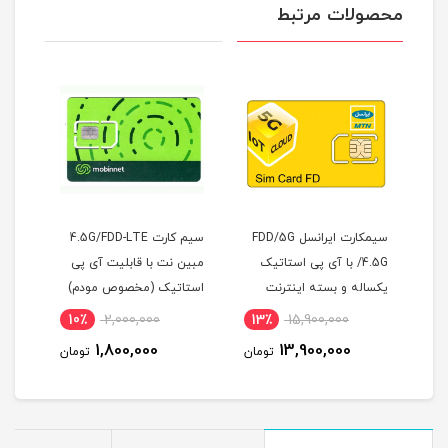
محصولات مرتبط
سیمکارت ایرانسل FDD/5G
سیم کارت 4.5G/FDD-LTE
اینترنت
/4.5G با آی پی استاتیک
مبین نت با قابلیت آی پی
یکساله و بسته اینترنت
استاتیک (مخصوص مودم)
عدد آن
500 گیگ یک ساله
10٪
2,000,000
13٪
15,900,000
1
(مخصوص مودم )
1,800,000
13,900,000
مان
تومان
تومان