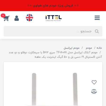
⭐⭐ فروش ویژه مودم های هواوی ⭐⭐
0
خانه
مودم
مودم ایرانسل
مودم آنلاک ایرانسل مدل TF-i60H1 سری b612 با سیمکارت دوقلو و دو عدد
آنتن اکسترنال 19 دسی بل و 50 گیگ اینترنت یک ماهه