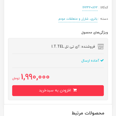
کدکالا :
162320862
دسته :
باتری، شارژر و متعلقات مودم
ویژگی‌های محصول
فروشنده: آی تی تل I.T.TEL
آماده ارسال
1,990,000
تومان
افزودن به سبدخرید
محصولات مرتبط