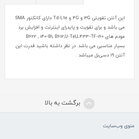
این آنتن تقویتی 3G و 4G و Td-Lte دارای کانکتور SMA
می باشد و برای تقویت و پایدرای اینترنت و افزایش برد
مودم های B622 , i40-B1, B612,U-Tel,L433-TF-i60
بسیار مناسبی می باشد. در نظر داشته باشید قدرت این
آنتن 19 دسی‌بل میباشد .
برگشت به بالا
منوی وب‌سایت