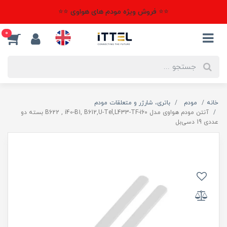
⭐⭐ فروش ویژه مودم های هواوی ⭐⭐
0
خانه
مودم
باتری، شارژر و متعلقات مودم
آنتن مودم هواوی مدل B622 , i40-B1, B612,U-Tel,L433-TF-i60 بسته دو
عددی 19 دسی‌بل