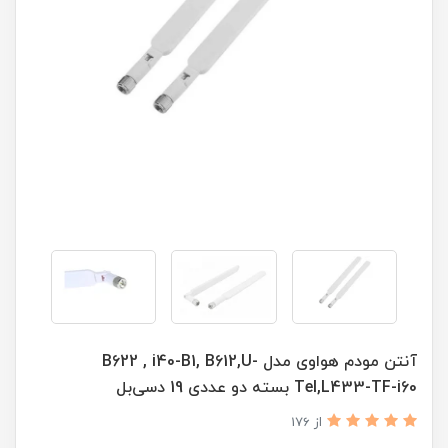
آنتن مودم هواوی مدل B622 , i40-B1, B612,U-
Tel,L433-TF-i60 بسته دو عددی 19 دسی‌بل
از 176