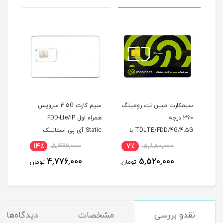
سیمکارت مبین نت رومینگ
سیم کارت 4.5G سرویس
هوآوی مدل B529s-23a به
360 درجه
همراه اول FDD-Lte/IP
TDLTE/FDD/4G/4.5G با
Static آی پی استاتیک
20100E01
آی پی استاتیک 6 ماهه
شش ماهه (مخصوص مودم
14٪
5,496,000
7٪
5,880,000
1
)
4,776,000
5,520,000
مان
تومان
تومان
نقدو بررسی
مشخصات
دیدگاه‌ها