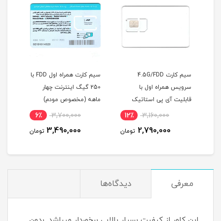
سیم کارت 4.5G/FDD
سیم کارت همراه اول FDD با
سی
سرویس همراه اول با
250 گیگ اینترنت چهار
سرویس همراه
قابلیت آی پی استاتیک
ماهه (مخصوص مودم)
(مخصوص مودم )
گیگ اینترنت
,000
6٪
3,700,000
12٪
3,160,000
(مخصوص مو
000
3,490,000
2,790,000
تومان
تومان
معرفی
دیدگاه‌ها
این کاور از کیفیت بسیار بالایی برخوردار میباشد. بدون