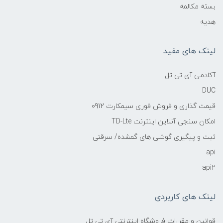
بسته مکالمه
هدیه
لینک های مفید
آکادمی آی تی تل
DUC
قیمت گذاری و فروش فوری سیمکارت 0912
امکان سنجی آنلاین اینترنت TD-Lte
ثبت و پیگیری گوشی های گمشده/ سرقتی
api
api2
لینک های کاربردی
قوانین و مقررات فروشگاه اینترنتی آی تی تل