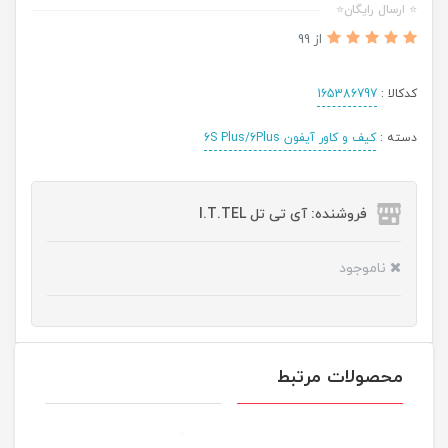
⭐ ارسال رایگان⭐
از 99
کدکالا :
165386797
دسته :
کیف و کاور آیفون 6S Plus/6Plus
فروشنده: آی تی تل I.T.TEL
ناموجود
محصولات مرتبط