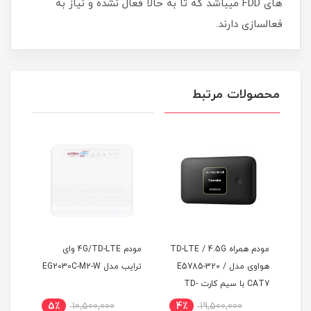
های FDD میباشد که تا به حالا فعال نشده و نیاز به
فعالسازی دارند.
محصولات مرتبط
مودم همراه TD-LTE / 4.5G
مودم 4G/TD-LTE وای
محاف
 پی
هواوی مدل E5785-320 /
ترایب مدل EG2030C-M2-W
CAT7 با سیم کارت TD-
کابل
LTE و اینترنت 100 گیگ
5٪
10,500,000
4٪
19,500,000
3