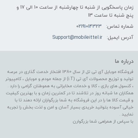
زمان پاسخگویی از شنبه تا چهارشنبه از ساعت 10 الی 17 و
پنج شنبه تا ساعت 13
شماره تماس:
02191014323
آدرس ایمیل:
Support@mobileittel.ir
درباره ما
فروشگاه موبایل آی تی تل از سال 1380 افتخار خدمت گذاری در عرصه
تولید و توزیع محصولات آی تی (i.T) از جمله مودم و موبایل ، کامپیوتر
، کنسول های بازی ، کالا و خدمات مخابراتی به هموطنان گرامی را دارد .
همکاران ما شبانه روز در تلاشند تا در کمترین زمان و با بهترین کیفیت
و قیمت کالا ها را در این فروشگاه به شما بزرگواران ارائه دهند تا با
خیالی آسوده بتوانید خریدی بسیار آسان و امن و لذت بخش را تجربه
نمایید .
با سپاس از همراهی شما بزرگوارن