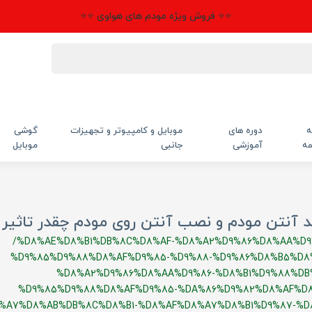
⭐⭐ فروش ویژه مودم های هواوی ⭐⭐
ه
دوره های
موبایل و کامپیوتر و تجهیزات
گوشی
مه
آموزشی
جانبی
موبایل
 آنتن مودم و نصب آنتن روی مودم چقدر تاثیر د
/%D8%AE%D8%B1%DB%8C%D8%AF-%D8%A2%D9%86%D8%AA%D9
%D9%85%D9%88%D8%AF%D9%85-%D9%88-%D9%86%D8%B5%D8
%D8%A2%D9%86%D8%AA%D9%86-%D8%B1%D9%88%DB
%D9%85%D9%88%D8%AF%D9%85-%DA%86%D9%82%D8%AF%D8
%A7%D8%AB%DB%8C%D8%B1-%D8%AF%D8%A7%D8%B1%D9%87-%D