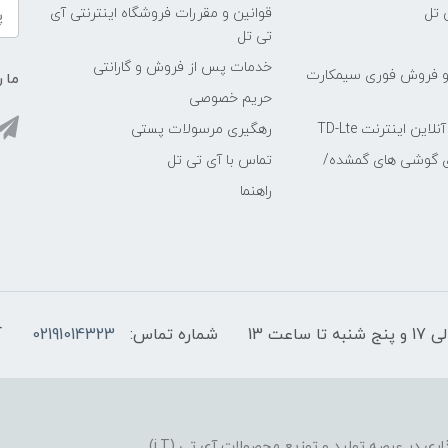
 تل
قوانین و مقررات فروشگاه اینترنتی آی
تی تل
خدمات پس از فروش و گارانتی
و فروش فوری سیمکارت
ما ر
حریم خصوصی
ین اینترنت TD-Lte
رهگیری مرسولات پستی
ی گوشی های گمشده/
تماس با آی تی تل
راهنما
شماره تماس:
02191014323
آ
فروشگاه موبایل آی تی تل از سال 1380 افتخار خدمت گذاری در عرصه تولید و توزیع محصولات آی تی (i.T)