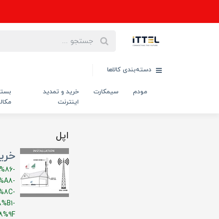
دسته‌بندی کالاها
مودم
سیمکارت
خرید و تمدید
بست
اینترنت
مکال
اپل
خرید
%86-
%A8-
%8C-
%B1-
8%9F