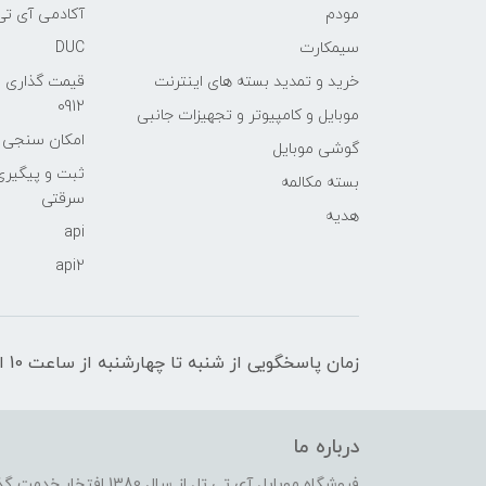
مودم
آکادمی آی تی
سیمکارت
DUC
خرید و تمدید بسته های اینترنت
قیمت گذاری 
0912
موبایل و کامپیوتر و تجهیزات جانبی
امکان سنجی آنلا
گوشی موبایل
ثبت و پیگیر
بسته مکالمه
سرقتی
هدیه
api
api2
زمان پاسخگویی از شنبه تا چهارشنبه از ساعت 10 الی 17 و پنج شنبه تا ساعت 13
درباره ما