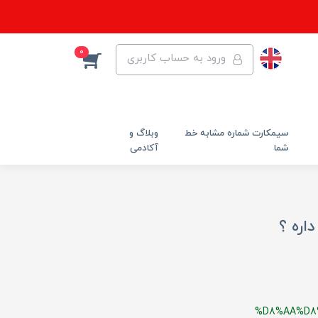
0
ورود به حساب کاربری
سیمکارت شماره مشابه خط
وبلاگ و
شما
آکادمی
اره ؟
%D8%AA%D8