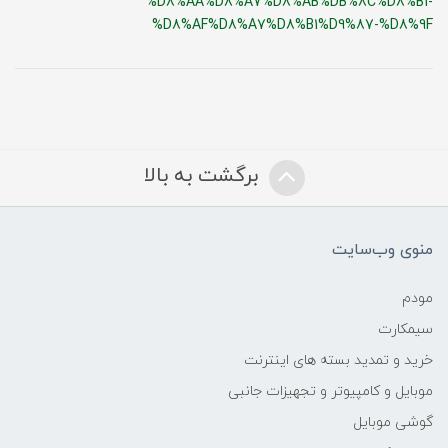
%D8%AA%D8%A7%D8%AB%DB%8C%D8%B1-
%D8%AF%D8%A7%D8%B1%D9%87-%D8%9F
برگشت به بالا
منوی وب‌سایت
مودم
سیمکارت
خرید و تمدید بسته های اینترنت
موبایل و کامپیوتر و تجهیزات جانبی
گوشی موبایل