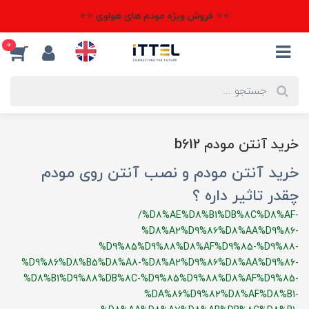
⭐⭐ فروش ویژه مودم های هواوی ⭐⭐
0
خرید آنتن مودم b612
خرید آنتن مودم و نصب آنتن روی مودم
چقدر تاثیر داره ؟
/%D8%AE%D8%B1%DB%8C%D8%AF-
%D8%A2%D9%86%D8%AA%D9%86-
%D9%85%D9%88%D8%AF%D9%85-%D9%88-
%D9%86%D8%B5%D8%A8-%D8%A2%D9%86%D8%AA%D9%86-
%D8%B1%D9%88%DB%8C-%D9%85%D9%88%D8%AF%D9%85-
%DA%86%D9%82%D8%AF%D8%B1-