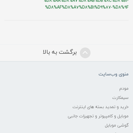
%D8%AA%D8%A7%D8%AB%DB%8C%D8%B1-
%D8%AF%D8%A7%D8%B1%D9%87-%D8%9F
برگشت به بالا
منوی وب‌سایت
مودم
سیمکارت
خرید و تمدید بسته های اینترنت
موبایل و کامپیوتر و تجهیزات جانبی
گوشی موبایل