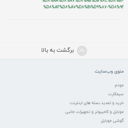
%D8%AA%D8%A7%D8%AB%DB%8C%D8%B1-
%D8%AF%D8%A7%D8%B1%D9%87-%D8%9F
برگشت به بالا
منوی وب‌سایت
مودم
سیمکارت
خرید و تمدید بسته های اینترنت
موبایل و کامپیوتر و تجهیزات جانبی
گوشی موبایل