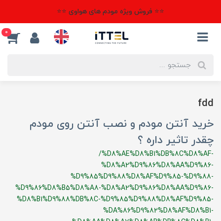
⭐⭐ فروش ویژه مودم های هواوی ⭐⭐
0
fdd
خرید آنتن مودم و نصب آنتن روی مودم
چقدر تاثیر داره ؟
/%D8%AE%D8%B1%DB%8C%D8%AF-
%D8%A2%D9%86%D8%AA%D9%86-
%D9%85%D9%88%D8%AF%D9%85-%D9%88-
%D9%86%D8%B5%D8%A8-%D8%A2%D9%86%D8%AA%D9%86-
%D8%B1%D9%88%DB%8C-%D9%85%D9%88%D8%AF%D9%85-
%DA%86%D9%82%D8%AF%D8%B1-