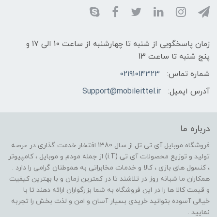
زمان پاسخگویی از شنبه تا چهارشنبه از ساعت 10 الی 17 و
پنج شنبه تا ساعت 13
شماره تماس:
02191014323
آدرس ایمیل:
Support@mobileittel.ir
درباره ما
فروشگاه موبایل آی تی تل از سال 1380 افتخار خدمت گذاری در عرصه
تولید و توزیع محصولات آی تی (i.T) از جمله مودم و موبایل ، کامپیوتر
، کنسول های بازی ، کالا و خدمات مخابراتی به هموطنان گرامی را دارد .
همکاران ما شبانه روز در تلاشند تا در کمترین زمان و با بهترین کیفیت
و قیمت کالا ها را در این فروشگاه به شما بزرگواران ارائه دهند تا با
خیالی آسوده بتوانید خریدی بسیار آسان و امن و لذت بخش را تجربه
نمایید .