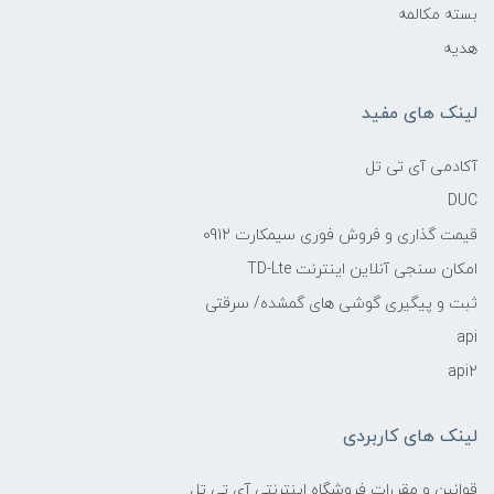
بسته مکالمه
هدیه
لینک های مفید
آکادمی آی تی تل
DUC
قیمت گذاری و فروش فوری سیمکارت 0912
امکان سنجی آنلاین اینترنت TD-Lte
ثبت و پیگیری گوشی های گمشده/ سرقتی
api
api2
لینک های کاربردی
قوانین و مقررات فروشگاه اینترنتی آی تی تل