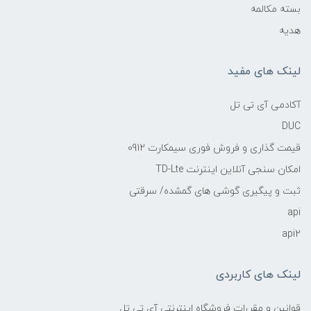
بسته مکالمه
هدیه
لینک های مفید
آکادمی آی تی تل
DUC
قیمت گذاری و فروش فوری سیمکارت 0912
امکان سنجی آنلاین اینترنت TD-Lte
ثبت و پیگیری گوشی های گمشده/ سرقتی
api
api2
لینک های کاربردی
قوانین و مقررات فروشگاه اینترنتی آی تی تل