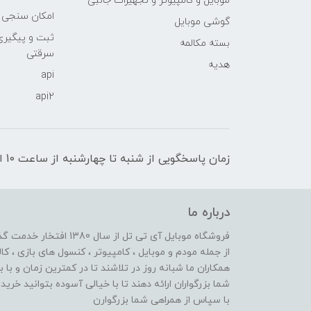
موبایل و کامپیوتر و تجهیزات جانبی
امکان سنجی آنلا
گوشی موبایل
ثبت و پیگیر
بسته مکالمه
سرقتی
هدیه
api
api2
زمان پاسخگویی از شنبه تا چهارشنبه از ساعت 10 الی 17 و پنج شنبه تا ساعت 13
درباره ما
از جمله مودم و موبایل ، کامپیوتر ، کنسول های بازی ، کال
همکاران ما شبانه روز در تلاشند تا در کمترین زمان و با 
شما بزرگواران ارائه دهند تا با خیالی آسوده بتوانید خر
با سپاس از همراهی شما بزرگوارن