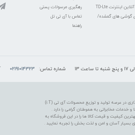
ین اینترنت TD-Lte
رهگیری مرسولات پستی
ی گوشی های گمشده/
تماس با آی تی تل
راهنما
شماره تماس:
02191014323
آ
فروشگاه موبایل آی تی تل از سال 1380 افتخار خدمت گذاری در عرصه تولید و توزیع محصولات آی تی (i.T)
ا و خدمات مخابراتی به هموطنان گرامی را دارد .
بهترین کیفیت و قیمت کالا ها را در این فروشگاه به
یدی بسیار آسان و امن و لذت بخش را تجربه نمایید .