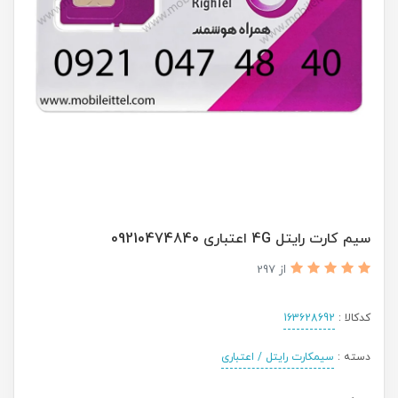
سیم کارت رایتل 4G اعتباری 09210474840
از 297
کدکالا :
163628692
دسته :
سیمکارت رایتل / اعتباری