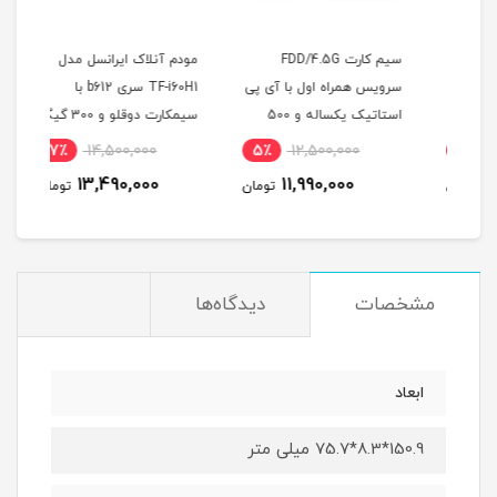
سیم کارت FDD/4.5G
مودم آنلاک ایرانسل مدل
سرویس همراه اول با آی پی
TF-i60H1 سری b612 با
استاتیک یکساله و 500
سیمکارت دوقلو و 300 گیگ
گیگ اینترنت سه ماهه
اینترنت یکساله
میلی
7٪
14,500,000
5٪
12,500,000
3
(مخصوص مودم )
13,490,000
11,990,000
مان
تومان
تومان
مشخصات
دیدگاه‌ها
ابعاد
150.9*8.3*75.7 میلی متر