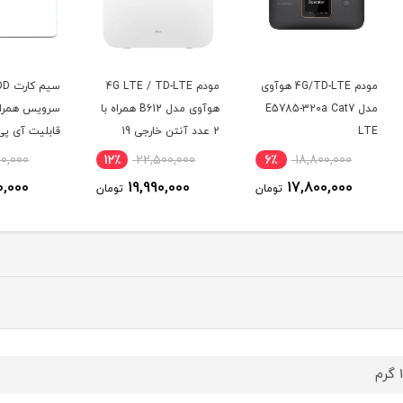
4G/T هوآوی
مودم 4G LTE / TD-LTE
سیم کارت 4.5G/FDD
E5
هوآوی مدل B612 همراه با
سرویس همراه اول با
2 عدد آنتن خارجی 19
قابلیت آی پی استاتیک
W
دسی‌بل
(مخصوص مودم )
7٪
3,000,000
12٪
22,500,000
6٪
2,790,000
19,990,000
ومان
تومان
تومان
م