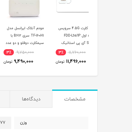
سیم کارت 4.5G سرویس
مودم آنلاک ایرانسل مدل
مودم D-LTE
همراه اول FDD-Lte/IP
TF-i60H1 سری B612 با
مدل 785-320a Cat7
Static آی پی استاتیک
سیمکارت دوقلو و دو عدد
LTE
یکساله با 180 گیگ
آنتن اکسترنال 19 دسی بل
18,800,000
3٪
9,750,000
3٪
11,760,000
ترنت شش ماهه
و 300 گیگ اینترنت
17,800,000
9,490,000
11,496,000
تومان
تومان
ت
صوص مودم )
یکساله
مشخصات
دیدگاه‌ها
177 گر
وزن