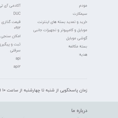
مودم
آکادمی آی تی
سیمکارت
DUC
خرید و تمدید بسته های اینترنت
قیمت گذاری 
0912
موبایل و کامپیوتر و تجهیزات جانبی
امکان سنجی آنلا
گوشی موبایل
ثبت و پیگیر
بسته مکالمه
سرقتی
هدیه
api
api2
زمان پاسخگویی از شنبه تا چهارشنبه از ساعت 10 الی 17 و پنج شنبه تا ساعت 13
درباره ما