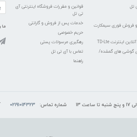
 تل
قوانین و مقررات فروشگاه اینترنتی آی
تی تل
خدمات پس از فروش و گارانتی
و فروش فوری سیمکارت
ما ر
حریم خصوصی
ین اینترنت TD-Lte
رهگیری مرسولات پستی
ی گوشی های گمشده/
تماس با آی تی تل
راهنما
شماره تماس:
02191014323
آ