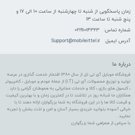
زمان پاسخگویی از شنبه تا چهارشنبه از ساعت 10 الی 17 و
پنج شنبه تا ساعت 13
شماره تماس:
02191014323
آدرس ایمیل:
Support@mobileittel.ir
درباره ما
فروشگاه موبایل آی تی تل از سال 1380 افتخار خدمت گذاری در عرصه
تولید و توزیع محصولات آی تی (i.T) از جمله مودم و موبایل ، کامپیوتر
، کنسول های بازی ، کالا و خدمات مخابراتی به هموطنان گرامی را دارد .
همکاران ما شبانه روز در تلاشند تا در کمترین زمان و با بهترین کیفیت
و قیمت کالا ها را در این فروشگاه به شما بزرگواران ارائه دهند تا با
خیالی آسوده بتوانید خریدی بسیار آسان و امن و لذت بخش را تجربه
نمایید .
با سپاس از همراهی شما بزرگوارن