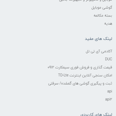
گوشی موبایل
بسته مکالمه
هدیه
لینک های مفید
آکادمی آی تی تل
DUC
قیمت گذاری و فروش فوری سیمکارت 0912
امکان سنجی آنلاین اینترنت TD-Lte
ثبت و پیگیری گوشی های گمشده/ سرقتی
api
api2
لینک های کاربردی