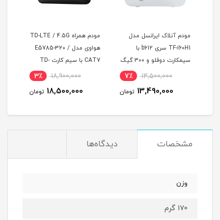
 مدل
مودم همراه TD-LTE / 4.5G
محافظ کابل شارژ مدل
TF سری b612 با
هواوی مدل E5785-320 /
Collapsing 02 مناسب
سیمکارت دوقلو و 300 گیگ
CAT7 با سیم کارت TD-
کابلهای شارژ آیفون
LTE و اینترنت 50 گیگ یک
100٪
39,000
3٪
18,900,000
7٪
ماه
1
18,500,000
تومان
تومان
تومان
مشخصات
دیدگاه‌ها
وزن
170 گرم