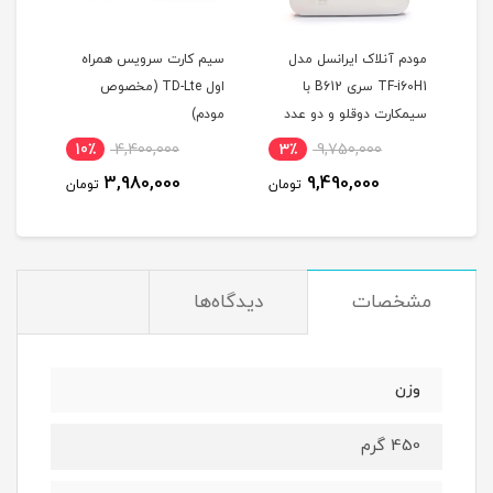
ل مدل
سیم کارت سرویس همراه
مودم 4G/TD-LTE هوآوی
TF-i60H1 سری B612 با
اول TD-Lte (مخصوص
مدل speed wi-fi home
دو عدد
مودم)
l01/s (پک اصلی پلمپ)
ن اکسترنال 19 دسی بل و
10٪
12,000,000
10٪
4,400,000
3٪
9
10,900,000
3,980,000
9,
تومان
تومان
تومان
مشخصات
دیدگاه‌ها
وزن
450 گرم