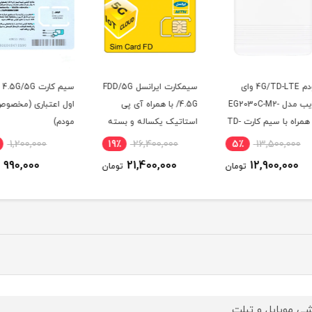
ای
سیمکارت ایرانسل FDD/5G
سیم کارت 4.5G/5G همراه
سیمکا
EG203-
/4.5G با همراه آی پی
اول اعتباری (مخصوص
W همراه با سیم کارت TD-
استاتیک یکساله و بسته
مودم)
نترنت
اینترنت 1000 گیگ یکساله
ماهه 
18٪
1,200,000
19٪
26,400,000
5٪
(مخصوص مودم )
990,000
21,400,000
ومان
تومان
تومان
ی موبایل و تبلت