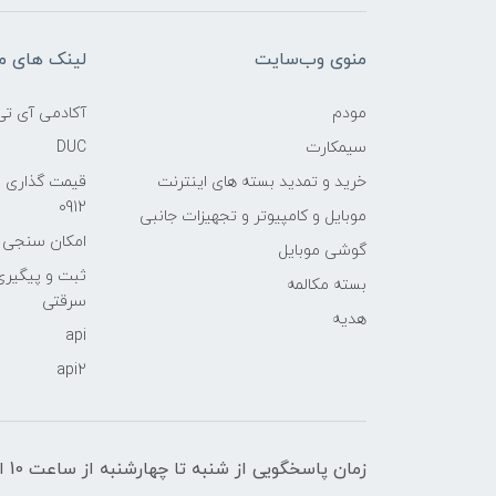
منوی وب‌سایت
لینک های م
مودم
آکادمی آی تی
سیمکارت
DUC
خرید و تمدید بسته های اینترنت
قیمت گذاری 
0912
موبایل و کامپیوتر و تجهیزات جانبی
امکان سنجی آنلا
گوشی موبایل
ثبت و پیگیر
بسته مکالمه
سرقتی
هدیه
api
api2
زمان پاسخگویی از شنبه تا چهارشنبه از ساعت 10 الی 17 و پنج شنبه تا ساعت 13