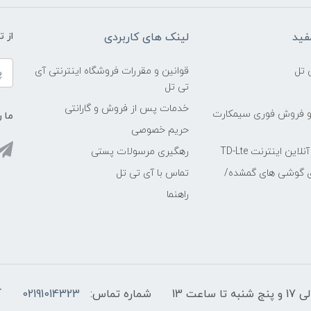
فید
لینک های کاربردی
از 
 تل
قوانین و مقررات فروشگاه اینترنتی آی
تی تل
خدمات پس از فروش و گارانتی
و فروش فوری سیمکارت
ما ر
حریم خصوصی
ین اینترنت TD-Lte
رهگیری مرسولات پستی
ی گوشی های گمشده/
تماس با آی تی تل
راهنما
شماره تماس:
02191014323
آ