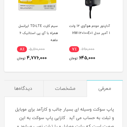
آداپتور مودم هوآوی 12 ولت
سیم کارت TD-LTE ایرانسل
1 آمپر مدل HW-120100E01
همراه با آی پی استاتیک 6
سرویس ه
ماهه
استاتی
مودم )
8٪
5,160,000
7٪
690,000
4,776,000
645,000
تومان
تومان
معرفی
مشخصات
دیدگاه‌ها
پاپ سوکت وسیله ای بسیار جالب و کارآمد برای موبایل
و تبلت به حساب می آید . کارایی پاپ سوکت به این
صورت است که پشت موبایل و یا تبلت نصب میشود و