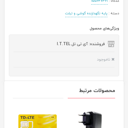
کدکالا :
155647361
دسته :
پایه نگهدارنده گوشی و تبلت
ویژگی‌های محصول
فروشنده: آی تی تل I.T.TEL
ناموجود
محصولات مرتبط