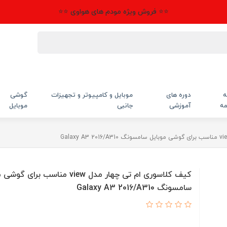
⭐⭐ فروش ویژه مودم های هواوی ⭐⭐
ه
دوره های
موبایل و کامپیوتر و تجهیزات
گوشی
مه
آموزشی
جانبی
موبایل
کیف کلاسوری ام تی چهار مدل view مناسب برای
سامسونگ Galaxy A3 2016/A310