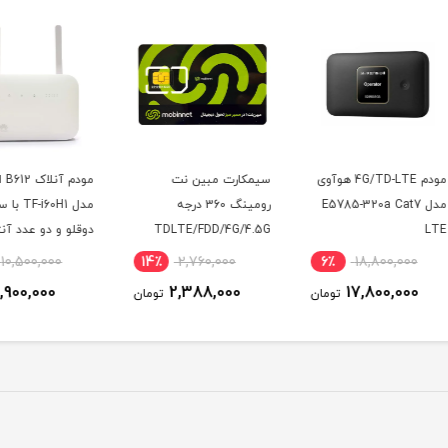
4G/T هوآوی
سیمکارت مبین نت
مودم آنلاک B612 ایرانسل
مودم 
E5
رومینگ 360 درجه
مدل TF-i60H1 با سیمکارت
TDLTE/FDD/4G/4.5G
دوقلو و دو عدد آنتن
اکسترنال 19 دسی بل
گیگ ا
6٪
10,500,000
14٪
2,760,000
6٪
0
9,900,000
2,388,000
ومان
تومان
تومان