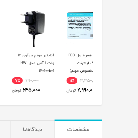
سیم کارت همراه اول FDD
آداپتور مودم هوآوی 12
مودم D-LTE
با 300 گیگ اینترنت
ولت 1 آمپر مدل HW-
مدل 785-320a Cat7
اله (مخصوص مودم)
120100E01
LTE
18,800,000
7٪
690,000
11٪
3,350,000
17,800,000
645,000
2,990,000
تومان
تومان
ت
مشخصات
دیدگاه‌ها