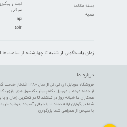
ثبت و پیگیر
بسته مکالمه
سرقتی
هدیه
api
api2
زمان پاسخگویی از شنبه تا چهارشنبه از ساعت 10 الی 17 و پنج شنبه تا ساعت 13
درباره ما
از جمله مودم و موبایل ، کامپیوتر ، کنسول های بازی ، کال
همکاران ما شبانه روز در تلاشند تا در کمترین زمان و با 
شما بزرگواران ارائه دهند تا با خیالی آسوده بتوانید خر
با سپاس از همراهی شما بزرگوارن