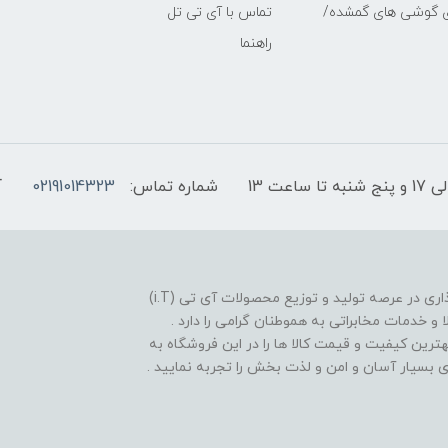
ی گوشی های گمشده/
تماس با آی تی تل
راهنما
شماره تماس:
02191014323
آ
فروشگاه موبایل آی تی تل از سال 1380 افتخار خدمت گذاری در عرصه تولید و توزیع محصولات آی تی (i.T)
ا و خدمات مخابراتی به هموطنان گرامی را دارد .
بهترین کیفیت و قیمت کالا ها را در این فروشگاه به
یدی بسیار آسان و امن و لذت بخش را تجربه نمایید .