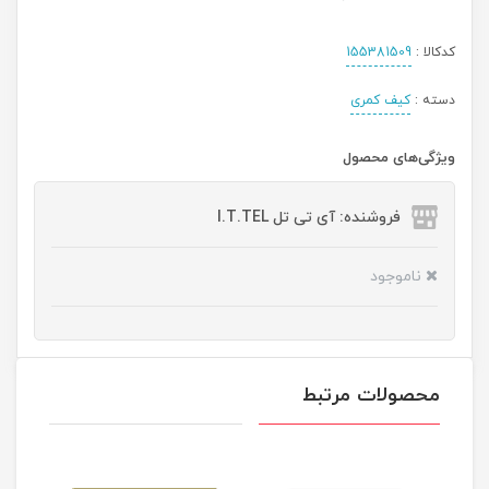
کدکالا :
155381509
دسته :
کیف کمری
ویژگی‌های محصول
فروشنده: آی تی تل I.T.TEL
ناموجود
محصولات مرتبط