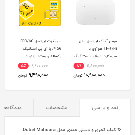
ی
مودم آنلاک ایرانسل مدل
سیمکارت ایرانسل FDD/5G
سیمک
HUA
TF-i60H1 هوآوی با
/4.5G با آی پی استاتیک
سیمکارت دوقلو و 300 گیگ
یکساله و بسته اینترنت
.5G
اینترنت یکساله
200 گیگ یکساله
5٪
9,900,000
8٪
11,800,000
2
(مخصوص مودم )
9,490,000
10,900,000
مان
تومان
تومان
نقد و بررسی
مشخصات
دیدگاه‌ها
✨ کیف کمری و دستی مددی مدل Dubel Mahoora –