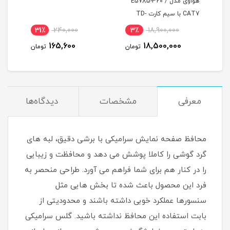
E5785-32 /
مودم با بسته 100 گیگ
CAT7 با سیم کارت TD-
اینترنت سه ماهه
 و اینترنت 50 گیگ یک
11٪
2,640,000
31٪
240,000
3٪
2,364,000
165,600
1
تومان
تومان
تومان
معرفی
مشخصات
دیدگاه‌ها
محافظ صفحه نمایش سرامیکی با برشی دقیق، لبه های
گرد گوشی را کاملا پوشش می دهد و محافظت و زیبایی
را در کنار هم برای شما فراهم می آورد. طراحی منحصر به
فرد این محصول باعث شده تا بخش هایی مثل
سنسورها عملکرد خوبی داشته باشند و محدودیتی از
بابت استفاده این محافظ نداشته باشید. گلس سرامیکی