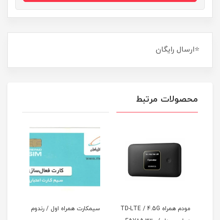
⭐ارسال رایگان
محصولات مرتبط
TD-LTE / 4.5G
سیمکارت همراه اول / رندوم
سیم کارت رایتل مخصوص