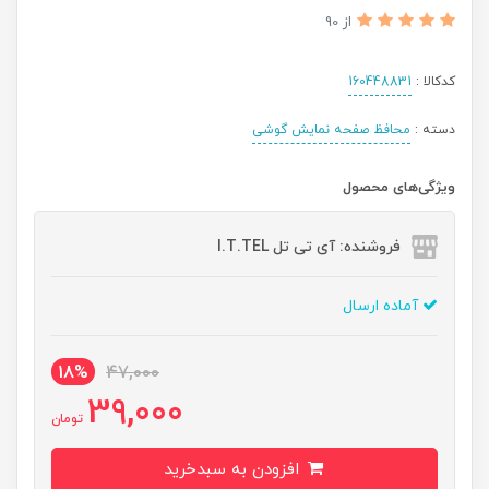
از 90
کدکالا :
160448831
دسته :
محافظ صفحه نمایش گوشی
ویژگی‌های محصول
فروشنده: آی تی تل I.T.TEL
آماده ارسال
18%
47,000
39,000
تومان
افزودن به سبدخرید