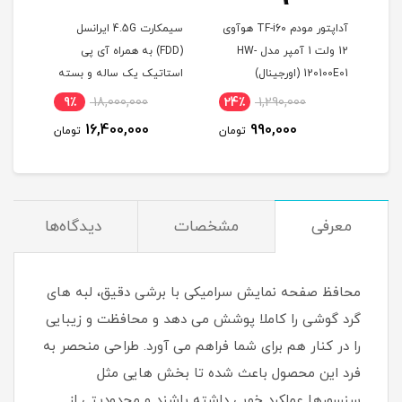
ودم TF-i60 هوآوی
سیمکارت 4.5G ایرانسل
سیم کارت رایتل مخصوص
 مدل HW-
(FDD) به همراه آی پی
مودم با بسته 100 گیگ
استاتیک یک ساله و بسته
اینترنت سه ماهه
19
اینترنت 500 گیگ یک ساله
11٪
2,640,000
9٪
18,000,000
24
(مخصوص مودم )
2,364,000
16,400,000
ومان
تومان
تومان
معرفی
مشخصات
دیدگاه‌ها
محافظ صفحه نمایش سرامیکی با برشی دقیق، لبه های
گرد گوشی را کاملا پوشش می دهد و محافظت و زیبایی
را در کنار هم برای شما فراهم می آورد. طراحی منحصر به
فرد این محصول باعث شده تا بخش هایی مثل
سنسورها عملکرد خوبی داشته باشند و محدودیتی از