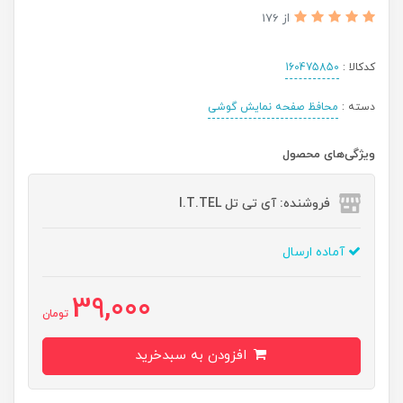
از 176
کدکالا :
160475850
دسته :
محافظ صفحه نمایش گوشی
ویژگی‌های محصول
فروشنده: آی تی تل I.T.TEL
آماده ارسال
39,000
تومان
افزودن به سبدخرید