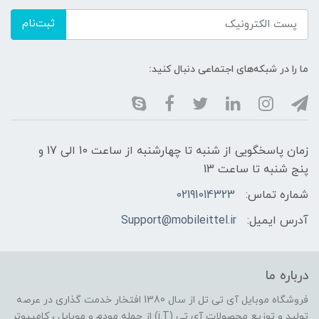
ثبت‌نام
ما را در شبکه‌های اجتماعی دنبال کنید:
زمان پاسخگویی از شنبه تا چهارشنبه از ساعت 10 الی 17 و
پنج شنبه تا ساعت 13
شماره تماس:
02191014323
آدرس ایمیل:
Support@mobileittel.ir
درباره ما
فروشگاه موبایل آی تی تل از سال 1380 افتخار خدمت گذاری در عرصه
تولید و توزیع محصولات آی تی (i.T) از جمله مودم و موبایل ، کامپیوتر