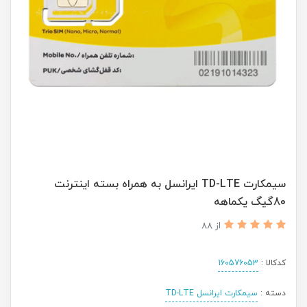
سیمکارت TD-LTE ایرانسل به همراه بسته اینترنت
80گیگ یکماهه
از 88
کدکالا :
160576053
دسته :
سیمکارت ایرانسل TD-LTE