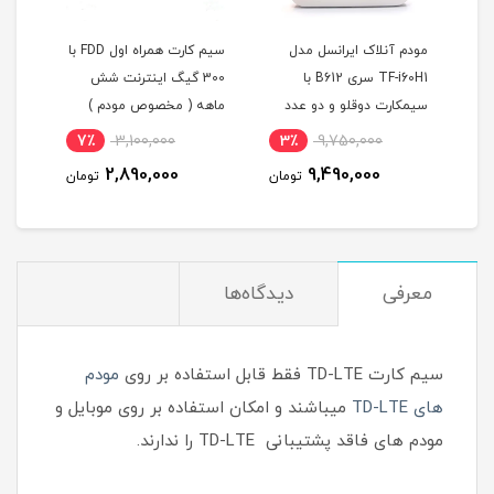
 مدل
سیم کارت همراه اول FDD با
سیم کارت FDD/4.5
TF-i60H1 سری B612 با
300 گیگ اینترنت شش
سرویس همراه اول با آی پی
و عدد
ماهه ( مخصوص مودم )
استاتیک یکساله و 1000
کسترنال 19 دسی بل و
گیگ اینترنت یکساله
3٪
17,500,000
7٪
3,100,000
3٪
(مخصوص مودم )
16,990,000
2,890,000
9
تومان
تومان
تومان
معرفی
دیدگاه‌ها
سیم کارت TD-LTE فقط قابل استفاده بر روی
مودم
های TD-LTE
میباشند و امکان استفاده بر روی موبایل و
مودم های فاقد پشتیبانی TD-LTE را ندارند.