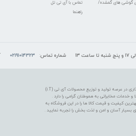
ی گوشی های گمشده/
تماس با آی تی تل
راهنما
شماره تماس:
02191014323
آ
فروشگاه موبایل آی تی تل از سال 1380 افتخار خدمت گذاری در عرصه تولید و توزیع محصولات آی تی (i.T)
ا و خدمات مخابراتی به هموطنان گرامی را دارد .
بهترین کیفیت و قیمت کالا ها را در این فروشگاه به
یدی بسیار آسان و امن و لذت بخش را تجربه نمایید .