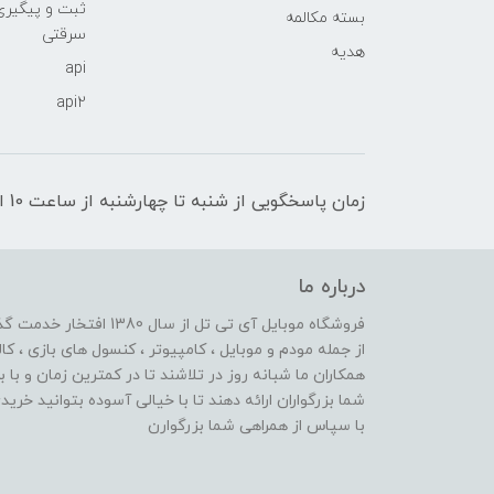
ثبت و پیگیر
بسته مکالمه
سرقتی
هدیه
api
api2
زمان پاسخگویی از شنبه تا چهارشنبه از ساعت 10 الی 17 و پنج شنبه تا ساعت 13
درباره ما
از جمله مودم و موبایل ، کامپیوتر ، کنسول های بازی ، کال
همکاران ما شبانه روز در تلاشند تا در کمترین زمان و با 
شما بزرگواران ارائه دهند تا با خیالی آسوده بتوانید خر
با سپاس از همراهی شما بزرگوارن