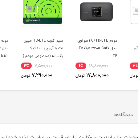
4G/T هوآوی
سیم کارت TD-LTE مبین
مودم 4G/TD-LTE هوآوی
E5
نت با آی پی استاتیک
مدل speed wi-fi home
یکساله (مخصوص مودم )
l01/s (پک اصلی پلمپ)
10٪
12,000,000
3٪
7,500,000
6٪
گیگ س
10,900,000
7,290,000
ومان
تومان
تومان
دیدگاه‌ها
ا خدمات عالی اینترنت و مکالمه و ارزان قیمت در ایران شناخته شده اس