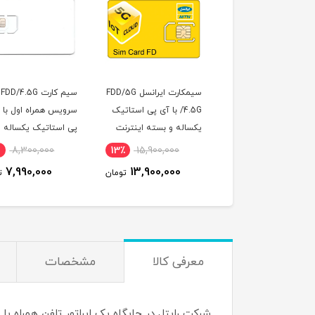
سیمکارت ایرانسل FDD/5G
سیم کارت FDD/4.5G
مودم D-LTE
/4.5G با آی پی استاتیک
سرویس همراه اول با آی
مدل 785-320a Cat7
اله و بسته اینترنت
پی استاتیک یکساله
LTE
500 گیگ یک ساله
(مخصوص مودم )
18,800,000
4٪
8,300,000
13٪
15,900,000
صوص مودم )
17,800,000
7,990,000
13,900,000
تومان
تومان
ت
معرفی کالا
مشخصات
شرکت رایتل در جایگاه یک اپراتور تلفن همراه ب