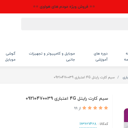
⭐⭐ فروش ویژه مودم های هواوی ⭐⭐
ه
دوره های
موبایل و کامپیوتر و تجهیزات
گوشی
مه
آموزشی
جانبی
موبایل
اری
سیم کارت رایتل 4G اعتباری 09210470039
سیم کارت رایتل 4G اعتباری 09210470039
از 99
کدکالا :
163627428