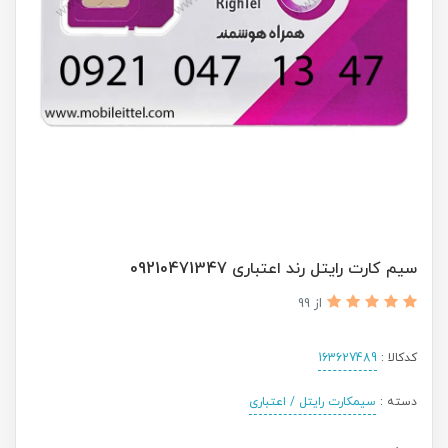
سیم کارت رایتل رند اعتباری 09210471347
از 99
کدکالا :
163627489
دسته :
سیمکارت رایتل / اعتباری