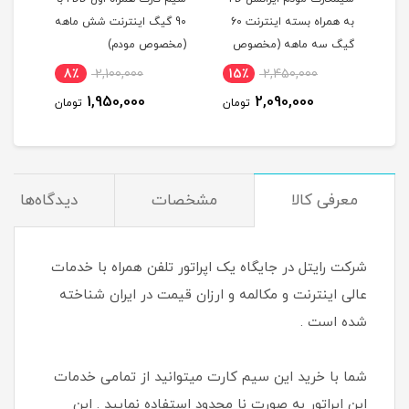
 /
به همراه بسته اینترنت 60
90 گیگ اینترنت شش ماهه
گیگ سه ماهه (مخصوص
(مخصوص مودم)
مودم )
8٪
2,100,000
15٪
2,450,000
4
ماه
1,950,000
2,090,000
مان
تومان
تومان
معرفی کالا
مشخصات
دیدگاه‌ها
شرکت رایتل در جایگاه یک اپراتور تلفن همراه با خدمات
عالی اینترنت و مکالمه و ارزان قیمت در ایران شناخته
شده است .
شما با خرید این سیم کارت میتوانید از تمامی خدمات
این اپراتور به صورت نا محدود استفاده نمایید . این