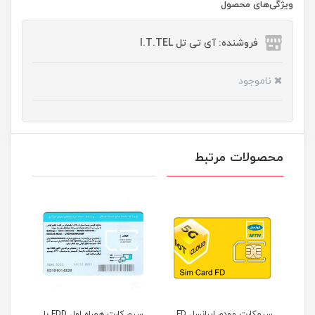
ویژگی‌های محصول
فروشنده: آی تی تل I.T.TEL
ناموجود
محصولات مرتبط
TD-LT
سیمکارت مودم ایرانسل FD
سیم کارت همراه اول FDD با