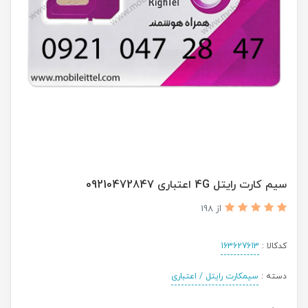
سیم کارت رایتل 4G اعتباری 09210472847
از 198
کدکالا :
163627613
دسته :
سیمکارت رایتل / اعتباری