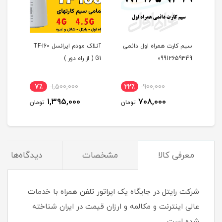
ص
سیم کارت همراه اول دائمی
آنلاک مودم ایرانسل TF-i60
مودم
09912659349
G1 ( از راه دور )
سیمک
7٪
1,500,000
22٪
900,000
11
300 گیگ اینترنت یکساله
1,395,000
708,000
مان
تومان
تومان
معرفی کالا
مشخصات
دیدگاه‌ها
شرکت رایتل در جایگاه یک اپراتور تلفن همراه با خدمات
عالی اینترنت و مکالمه و ارزان قیمت در ایران شناخته
شده است .