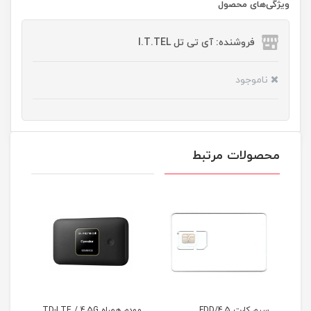
ویژگی‌های محصول
فروشنده: آی تی تل I.T.TEL
ناموجود
محصولات مرتبط
سیم کارت FDD/4.5
مودم همراه TD-LTE / 4.5G