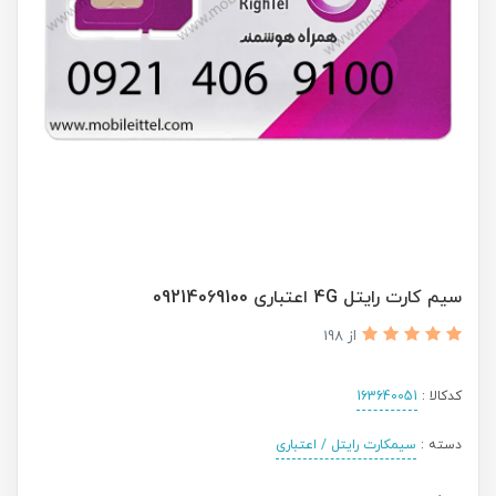
سیم کارت رایتل 4G اعتباری 09214069100
از 198
کدکالا :
163640051
دسته :
سیمکارت رایتل / اعتباری