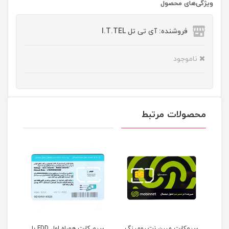
ویژگی‌های محصول
فروشنده: آی تی تل I.T.TEL
ناموجود
محصولات مرتبط
ت مبین نت رومینگ
سیم کارت همراه اول FDD با
سیم کارت TE