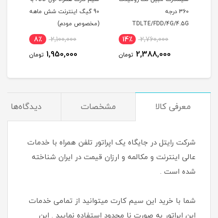
درجه
90 گیگ اینترنت شش ماهه
اول اعتباری با بسته ه
TDLTE/FDD/4
(مخصوص مودم)
مکالمه و اینترنت و پی
700,000
8٪
2,100,000
14٪
2,760,000
580,000
1,950,000
2,388,000
تومان
تومان
ت
معرفی کالا
مشخصات
دیدگاه‌ها
شرکت رایتل در جایگاه یک اپراتور تلفن همراه با خدمات
عالی اینترنت و مکالمه و ارزان قیمت در ایران شناخته
شده است .
شما با خرید این سیم کارت میتوانید از تمامی خدمات
این اپراتور به صورت نا محدود استفاده نمایید . این