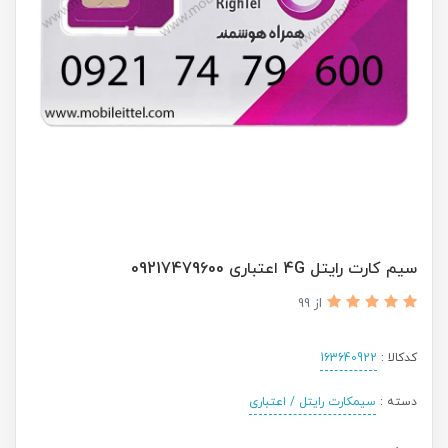
سیم کارت رایتل 4G اعتباری 09217479600
از 99
کدکالا :
163640922
دسته :
سیمکارت رایتل / اعتباری