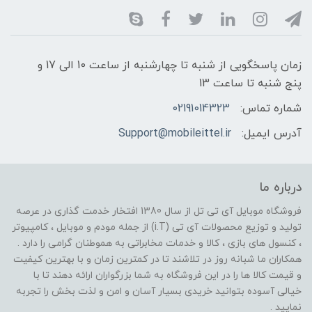
زمان پاسخگویی از شنبه تا چهارشنبه از ساعت 10 الی 17 و
پنج شنبه تا ساعت 13
شماره تماس:
02191014323
آدرس ایمیل:
Support@mobileittel.ir
درباره ما
فروشگاه موبایل آی تی تل از سال 1380 افتخار خدمت گذاری در عرصه
تولید و توزیع محصولات آی تی (i.T) از جمله مودم و موبایل ، کامپیوتر
، کنسول های بازی ، کالا و خدمات مخابراتی به هموطنان گرامی را دارد .
همکاران ما شبانه روز در تلاشند تا در کمترین زمان و با بهترین کیفیت
و قیمت کالا ها را در این فروشگاه به شما بزرگواران ارائه دهند تا با
خیالی آسوده بتوانید خریدی بسیار آسان و امن و لذت بخش را تجربه
نمایید .