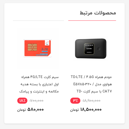
محصولات مرتبط
FDD/5G
مودم همراه TD-LTE / 4.5G
سیم کارت 4G/LTE همراه
سیمک
هواوی مدل E5785-320 /
اول اعتباری با بسته هدیه
دانش
CAT7 با سیم کارت TD-
مکالمه و اینترنت و پیامک
LTE و اینترنت 50 گیگ یک
18٪
700,000
3٪
18,900,000
5
ماه
580,000
18,500,000
مان
تومان
تومان