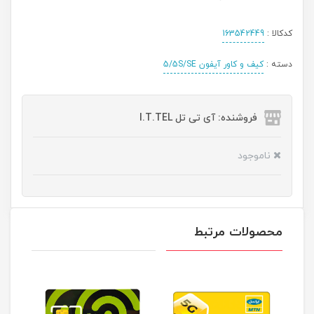
کدکالا :
163542449
دسته :
کیف و کاور آیفون 5/5S/SE
فروشنده: آی تی تل I.T.TEL
ناموجود
محصولات مرتبط