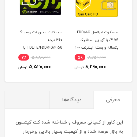
سیمکارت ایرانسل FDD/5G
سیمکارت مبین نت رومینگ
سیمکارت مودم ایرانسل D
با آی پی استاتیک
360 درجه
به همراه بسته اینترنت 60
یکساله و بسته اینترنت 100
TDLTE/FDD/4G/4.5G با
گیگ سه ماهه (مخصوص
له (مخصوص
آی پی استاتیک 6 ماهه
مودم )
15٪
2,450,000
7٪
5,880,000
5٪
8,650,
2,090,000
5,520,000
8,290,0
تومان
تومان
توما
معرفی
دیدگاه‌ها
این کاور از کمپانی معروف و شناخته شده کت کیتسون
به بازار عرضه شده و از کیفیت بسیار بالایی برخوردار