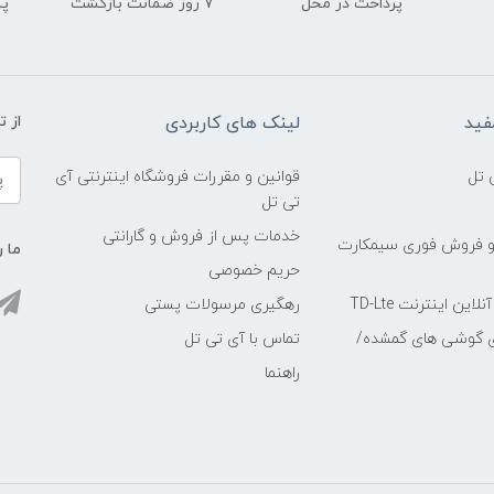
پرداخت در محل
۷ روز ضمانت بازگشت
پشت
فید
لینک های کاربردی
از 
 تل
قوانین و مقررات فروشگاه اینترنتی آی
تی تل
خدمات پس از فروش و گارانتی
و فروش فوری سیمکارت
ما ر
حریم خصوصی
ین اینترنت TD-Lte
رهگیری مرسولات پستی
ی گوشی های گمشده/
تماس با آی تی تل
راهنما