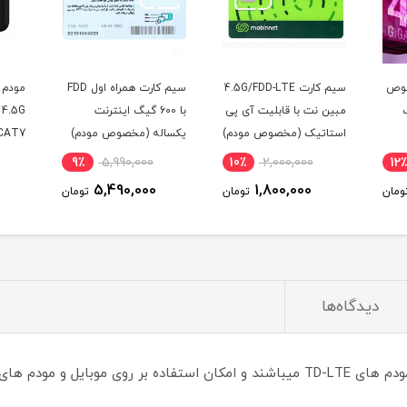
4.5G/FD
سیم کارت همراه اول FDD
مودم همراه TD-LTE /
ی پی
با 600 گیگ اینترنت
4.5G هواوی مدل E5785-
اول ا
ودم)
یکساله (مخصوص مودم)
320 / CAT7 با سیم کارت
مکالم
TD-LTE و اینترنت 100
پیام
4٪
19,500,000
9٪
5,990,000
10٪
گیگ سه ماه
18,900,000
5,490,000
تومان
تومان
تومان
دیدگاه‌ها