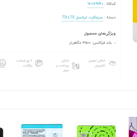
کدکالا :
160129640
دسته :
سیمکارت ایرانسل TD-LTE
ویژگی‌های محصول
باند فرکانس: ۳۵۰۰ مگاهرتز
امکان تحویل
امکان
۷ روز ضمانت
اکسپرس
پرداخت در
بازگشت
محل