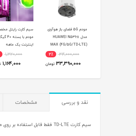
مودم 5G فضای باز هوآوی
سیم کارت رایتل مخصوص
سیم کارت D-LTE
مدل HUAWEI N5368
مودم با بسته 40 گیگ
مبین نت با قابلیت آ
MAX (4G/5G/TD-LT
اینترنت یک ماهه
استاتیک (مخصوص م
2,000,000
12٪
1,320,000
2٪
34,000,000
1,800,000
1,164,000
33,390,000
تومان
تومان
نقد و بررسی
مشخصات
سیم کارت TD-LTE فقط قابل استفاده بر روی مودم های TD-LTE میباشند و امکان استفاده بر روی موبایل و مودم های فاقد پشتیبانی TD-LTE را ندارند.