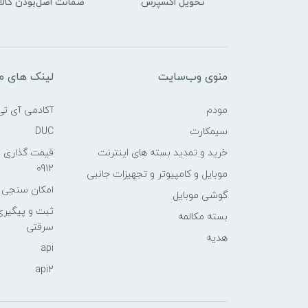
تحویل اکسپرس
ضمانت اصل‌بودن کالا
منوی وب‌سایت
لینک های م
مودم
آکادمی آی تی
سیمکارت
DUC
خرید و تمدید بسته های اینترنت
قیمت گذاری 
0912
موبایل و کامپیوتر و تجهیزات جانبی
امکان سنجی آنلا
گوشی موبایل
ثبت و پیگیر
بسته مکالمه
سرقتی
هدیه
api
api2