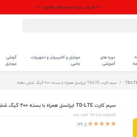
⭐⭐ فروش ویژه مودم های هواوی ⭐⭐
ه
دوره های
موبایل و کامپیوتر و تجهیزات
گوشی
مه
آموزشی
جانبی
موبایل
سیم کارت TD-LTE ایرانسل همراه با بسته 200 گیگ شش ماهه
سیم کارت TD-LTE ایرانسل همراه با بسته 200 گیگ شش ماهه
sim cart TD-Lte irancell
از 176