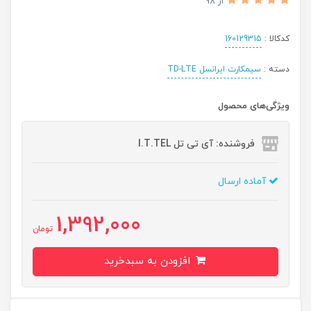
از 98
کدکالا :
160129315
دسته :
سیمکارت ایرانسل TD-LTE
ویژگی‌های محصول
فروشنده: آی تی تل I.T.TEL
آماده ارسال
1,392,000
تومان
افزودن به سبدخرید