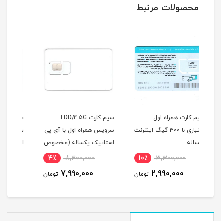
محصولات مرتبط
سیم کارت FDD/4.5G
سیم کارت FDD/4.5
اینترنت
سرویس همراه اول با آی پی
سرویس همراه اول با آی پی
ترایب مد
استاتیک یکساله (مخصوص
استاتیک یکساله و 1000
مودم )
گیگ اینترنت یکساله
3٪
17,500,000
4٪
8,300,000
1
(مخصوص مودم )
16,990,000
7,990,000
مان
تومان
تومان