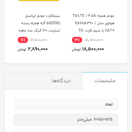
آوی
مودم همراه TD-LTE / 4.5G
سیمکارت مودم ایرانسل
سیم 
هواوی مدل E5785-320 /
4.5G(FDD)به همراه بسته
9349
CAT7 با سیم کارت TD-
اینترنت 120 گیگ سه ماهه
LTE و اینترنت 50 گیگ یک
(مخصوص مودم )
7٪
3,100,000
3٪
18,900,000
6
ماه
2,890,000
18,500,000
مان
تومان
تومان
مشخصات
دیدگاه‌ها
ابعاد
80x50x25 میلی‌متر