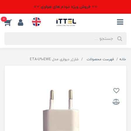
⭐⭐ فروش ویژه مودم های هواوی ⭐⭐
0
خانه
فهرست محصولات
شارژر دیواری مدل ETA-U90EWE