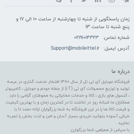
زمان پاسخگویی از شنبه تا چهارشنبه از ساعت 10 الی 17 و
پنج شنبه تا ساعت 13
شماره تماس:
02191014323
آدرس ایمیل:
Support@mobileittel.ir
درباره ما
فروشگاه موبایل آی تی تل از سال 1380 افتخار خدمت گذاری در عرصه
تولید و توزیع محصولات آی تی (i.T) از جمله مودم و موبایل ، کامپیوتر
، کنسول های بازی ، کالا و خدمات مخابراتی به هموطنان گرامی را دارد .
همکاران ما شبانه روز در تلاشند تا در کمترین زمان و با بهترین کیفیت
و قیمت کالا ها را در این فروشگاه به شما بزرگواران ارائه دهند تا با
خیالی آسوده بتوانید خریدی بسیار آسان و امن و لذت بخش را تجربه
نمایید .
با سپاس از همراهی شما بزرگوارن