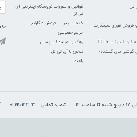
 تل
قوانین و مقررات فروشگاه اینترنتی آی
تی تل
خدمات پس از فروش و گارانتی
و فروش فوری سیمکارت
ما ر
حریم خصوصی
ین اینترنت TD-Lte
رهگیری مرسولات پستی
ی گوشی های گمشده/
تماس با آی تی تل
راهنما
شماره تماس:
02191014323
آ