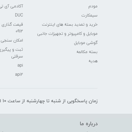
مودم
آکادمی آی تی
سیمکارت
DUC
خرید و تمدید بسته های اینترنت
قیمت گذاری 
0912
موبایل و کامپیوتر و تجهیزات جانبی
امکان سنجی آنلا
گوشی موبایل
ثبت و پیگیر
بسته مکالمه
سرقتی
هدیه
api
api2
زمان پاسخگویی از شنبه تا چهارشنبه از ساعت 10 الی 17 و پنج شنبه تا ساعت 13
درباره ما