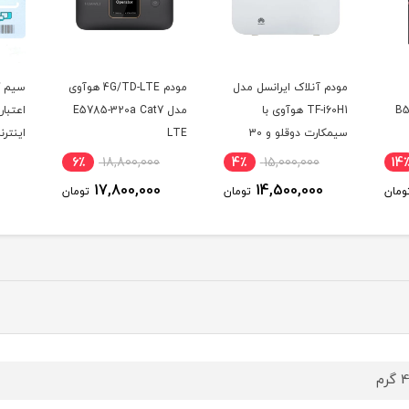
مودم آنلاک ایرانسل مدل
مودم 4G/TD-LTE هوآوی
سیم کا
B52
TF-i60H1 هوآوی با
مدل E5785-320a Cat7
سیمکارت دوقلو و 30
LTE
اینترن
گیگ اینترنت یک ماهه
6٪
18,800,000
4٪
15,000,000
14
17,800,000
14,500,000
مان
تومان
تومان
رم