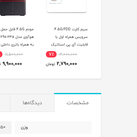
آنلاک مودم ایرانسل TF-
سیم کارت 4.5G/FDD
مودم 4.5G قابل حمل
اه دور )
سرویس همراه اول با
هوآوی مدل 9s-23a
قابلیت آی پی استاتیک
به همراه باتری داخلی
(مخصوص مودم )
3000 میلی آمپر
٪
11,500,000
7٪
3,000,000
7٪
1,500,000
9,900,000
2,790,000
1,395,000
تومان
تومان
تو
مشخصات
دیدگاه‌ها
450 گ
وزن