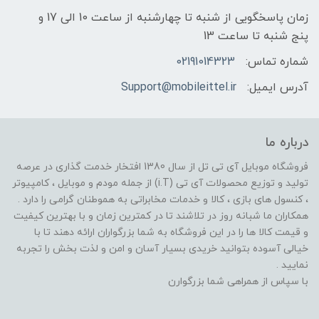
زمان پاسخگویی از شنبه تا چهارشنبه از ساعت 10 الی 17 و
پنج شنبه تا ساعت 13
شماره تماس:
02191014323
آدرس ایمیل:
Support@mobileittel.ir
درباره ما
فروشگاه موبایل آی تی تل از سال 1380 افتخار خدمت گذاری در عرصه
تولید و توزیع محصولات آی تی (i.T) از جمله مودم و موبایل ، کامپیوتر
، کنسول های بازی ، کالا و خدمات مخابراتی به هموطنان گرامی را دارد .
همکاران ما شبانه روز در تلاشند تا در کمترین زمان و با بهترین کیفیت
و قیمت کالا ها را در این فروشگاه به شما بزرگواران ارائه دهند تا با
خیالی آسوده بتوانید خریدی بسیار آسان و امن و لذت بخش را تجربه
نمایید .
با سپاس از همراهی شما بزرگوارن