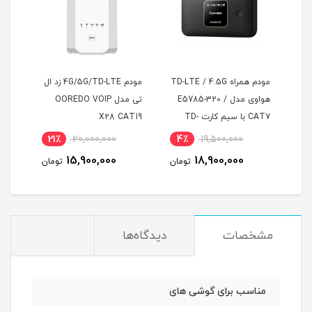
مودم همراه TD-LTE / 4.5G
مودم 4G/5G/TD-LTE زد ال
سیمک
هواوی مدل E5785-320 /
تی مدل OOREDO VOIP
و و 200 گیگ
CAT7 با سیم کارت TD-
X28 CAT19
LTE و اینترنت 100 گیگ
(مخص
21٪
20,000,000
4٪
19,500,000
سه ماه
15,900,000
18,900,000
ان
تومان
تومان
مشخصات
دیدگاه‌ها
مناسب برای گوشی های