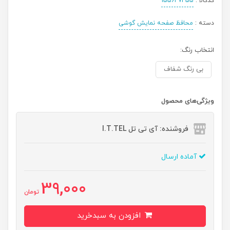
کدکالا :
155647455
دسته :
محافظ صفحه نمایش گوشی
انتخاب رنگ:
بی رنگ شفاف
ویژگی‌های محصول
فروشنده: آی تی تل I.T.TEL
آماده ارسال
39,000
تومان
افزودن به سبدخرید