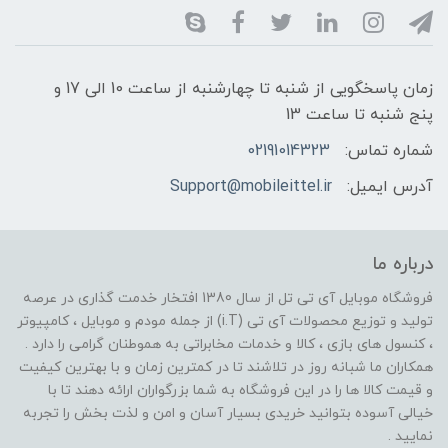
زمان پاسخگویی از شنبه تا چهارشنبه از ساعت 10 الی 17 و
پنج شنبه تا ساعت 13
شماره تماس:
02191014323
آدرس ایمیل:
Support@mobileittel.ir
درباره ما
فروشگاه موبایل آی تی تل از سال 1380 افتخار خدمت گذاری در عرصه
تولید و توزیع محصولات آی تی (i.T) از جمله مودم و موبایل ، کامپیوتر
، کنسول های بازی ، کالا و خدمات مخابراتی به هموطنان گرامی را دارد .
همکاران ما شبانه روز در تلاشند تا در کمترین زمان و با بهترین کیفیت
و قیمت کالا ها را در این فروشگاه به شما بزرگواران ارائه دهند تا با
خیالی آسوده بتوانید خریدی بسیار آسان و امن و لذت بخش را تجربه
نمایید .