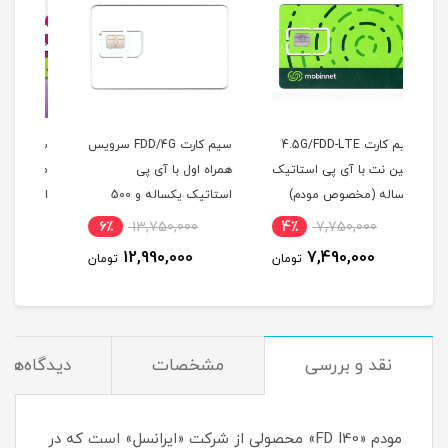
4.5
سیم کارت FDD/4G سرویس
سیم کارت رایتل مخصوص
مود
اتیک
همراه اول با آی پی
مودم با بسته 100 گیگ
)
استاتیک یکساله و 500
اینترنت سه ماهه
سیم
گیگ اینترنت یکساله
11٪
2,640,000
6٪
13,750,000
4
(مخصوص مودم )
300 گیگ اینترنت یک
2,364,000
12,990,000
ومان
تومان
تومان
نقد و بررسی
مشخصات
دیدگاه‌ها
مودم «FD I40» محصولی از شرکت «ایرانسل» است که در