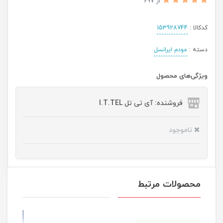
از 297
کدکالا :
153928744
دسته :
مودم ایرانسل
ویژگی‌های محصول
فروشنده: آی تی تل I.T.TEL
ناموجود
محصولات مرتبط