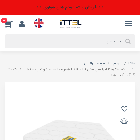
⭐⭐ فروش ویژه مودم های هواوی ⭐⭐
0
خانه
مودم
مودم ایرانسل
مودم 3G/4G ایرانسل مدل FD-i40 E1 همراه با سیم کارت و بسته اینترنت 30
گیگ یک ماهه